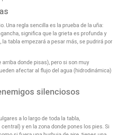
ras
rio. Una regla sencilla es la prueba de la uña:
gancha, significa que la grieta es profunda y
, la tabla empezará a pesar más, se pudrirá por
 arriba donde pisas), pero si son muy
ueden afectar al flujo del agua (hidrodinámica)
 enemigos silenciosos
lgares a lo largo de toda la tabla,
central) y en la zona donde pones los pies. Si
como si fuera una burbuja de aire, tienes una