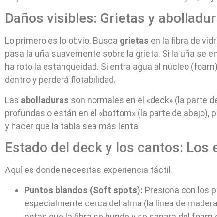
Daños visibles: Grietas y abolladu
Lo primero es lo obvio. Busca
grietas
en la fibra de vid
pasa la uña suavemente sobre la grieta. Si la uña se en
ha roto la estanqueidad. Si entra agua al núcleo (foam)
dentro y perderá flotabilidad.
Las
abolladuras
son normales en el «deck» (la parte de
profundas o están en el «bottom» (la parte de abajo), p
y hacer que la tabla sea más lenta.
Estado del deck y los cantos: Los
Aquí es donde necesitas experiencia táctil.
Puntos blandos (Soft spots):
Presiona con los pu
especialmente cerca del alma (la línea de madera 
notas que la fibra se hunde y se separa del foam 