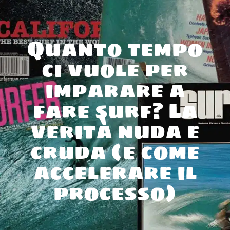
Quanto tempo
ci vuole per
imparare a
fare surf? La
verità nuda e
cruda (e come
accelerare il
processo)