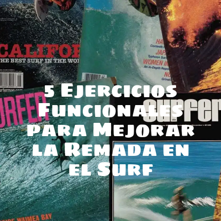
5 Ejercicios
Funcionales
para Mejorar
la Remada en
el Surf