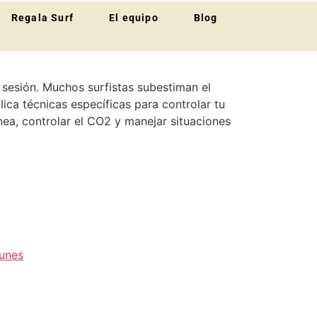
Regala Surf
El equipo
Blog
u sesión. Muchos surfistas subestiman el
lica técnicas específicas para controlar tu
nea, controlar el CO2 y manejar situaciones
munes