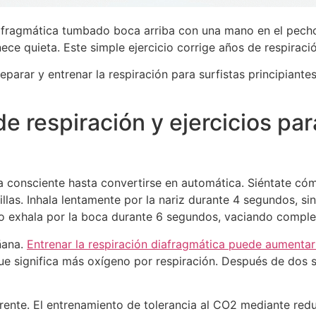
iafragmática tumbado boca arriba con una mano en el pecho
e quieta. Este simple ejercicio corrige años de respiraci
parar y entrenar la respiración para surfistas principiante
de respiración y ejercicios pa
ca consciente hasta convertirse en automática. Siéntate c
illas. Inhala lentamente por la nariz durante 4 segundos,
ego exhala por la boca durante 6 segundos, vaciando compl
ñana.
Entrenar la respiración diafragmática puede aumentar
que significa más oxígeno por respiración. Después de dos 
erente. El entrenamiento de tolerancia al CO2 mediante re