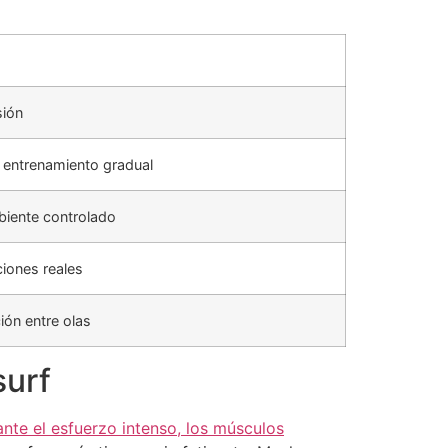
sión
e entrenamiento gradual
biente controlado
ciones reales
ión entre olas
surf
nte el esfuerzo intenso, los músculos