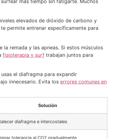
a surfear más tiempo sin fatigarte. Muchos
 niveles elevados de dióxido de carbono y
a te permite entrenar específicamente para
te la remada y las apneas. Si estos músculos
La
fisioterapia y surf
trabajan juntos para
, usas el diafragma para expandir
jo innecesario. Evita los
errores comunes en
Solución
talecer diafragma e intercostales
renar tolerancia al CO2 gradualmente