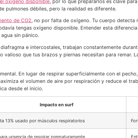
el oxígeno disponible
, por lo que prepararlos es clave par
 de pulmones débiles, pero la realidad es diferente.
umento de CO2
, no por falta de oxígeno. Tu cuerpo detecta
todavía tengas oxígeno disponible. Entender esta diferenci
 agua sin pánico.
l diafragma e intercostales, trabajan constantemente duran
o valioso que tus brazos y piernas necesitan para remar. 
mental. En lugar de respirar superficialmente con el pecho
miza el volumen de aire por respiración y reduce el traba
ca desde el inicio.
Impacto en surf
ta 13% usado por músculos respiratorios
For
para urgencia de respirar prematuramente
Ent