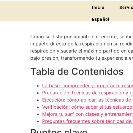
Inicio
Servi
Español
Como surfista principiante en Tenerife, senti
impacto directo de la respiración en su rendi
respiración y sacarle el máximo partido en ca
bajo presión, transformando tu experiencia en
Tabla de Contenidos
La base: comprender y preparar tu respi
Preparación: técnicas de respiración y 
Ejecución: cómo aplicar las técnicas de 
Verificación: cómo saber si tus esfuerz
Mejora tu surf con clases y entrenamien
Preguntas frecuentes sobre técnicas de 
Puntos clave