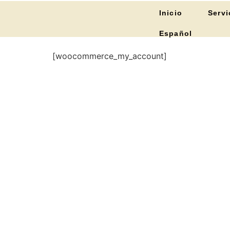
Inicio
Servi
Español
[woocommerce_my_account]