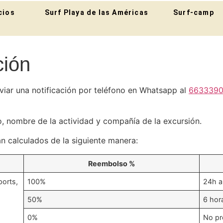
cios
Surf Playa de las Américas
Surf-camp
ción
viar una notificación por teléfono en Whatsapp al
663339
o, nombre de la actividad y compañía de la excursión.
n calculados de la siguiente manera:
Reembolso %
ports,
100%
24h a
,
50%
6 hor
0%
No pre