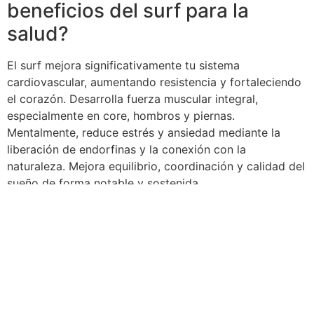
beneficios del surf para la
salud?
El surf mejora significativamente tu sistema
cardiovascular, aumentando resistencia y fortaleciendo
el corazón. Desarrolla fuerza muscular integral,
especialmente en core, hombros y piernas.
Mentalmente, reduce estrés y ansiedad mediante la
liberación de endorfinas y la conexión con la
naturaleza. Mejora equilibrio, coordinación y calidad del
sueño de forma notable y sostenida.
Recomendación
15 Consejos Esenciales para Aprender a Surfear en
Tenerife
Aprende a surfear desde 0 en Tenerife Sur
Clases de Surf en Tenerife para Principiantes | Kai-