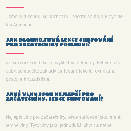
Jsme surf school se nachází v Tenerife south, v Playa de
las Americas.
JAK DLOUHO TRVÁ LEKCE SURFOVÁNÍ
PRO ZAČÁTEČNÍKY POSLEDNÍ?
Začátečník surf lekce obvykle trvá 2 hodiny. Během této
doby, se naučíte základy surfování, jako je rovnováha,
postoj a brouzdaliště.
JAKÉ VLNY JSOU NEJLEPŠÍ PRO
ZAČÁTEČNÍKY, LEKCE SURFOVÁNÍ?
Nejlepší vlny pro začátečníky, lekce surfování jsou malé,
jemné vlny. Tyto vlny jsou jednodušší chytit a méně