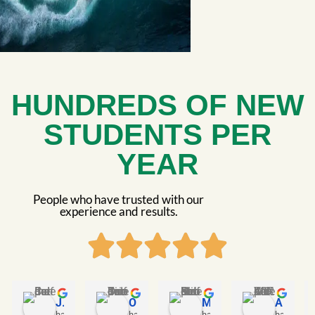
HUNDREDS OF NEW
STUDENTS PER
YEAR
People who have trusted with our
experience and results.
Jaime C.
Oriol Timoneda C.
Miriam Hebrero G.
ANA VILLORA O.
hace 3 años
hace 3 años
hace 3 años
hace 4 añ