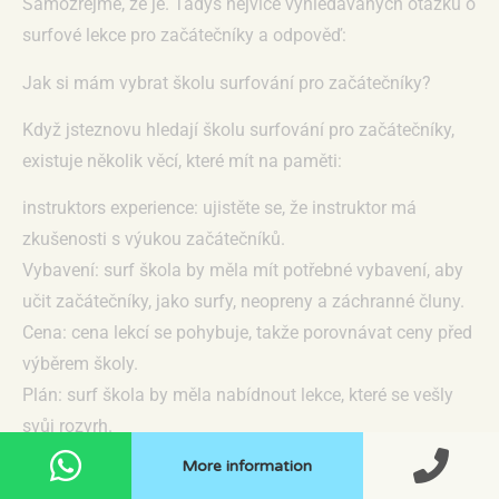
Samozřejmě, že je. Tadys nejvíce vyhledávaných otázku o
surfové lekce pro začátečníky a odpověď:
Jak si mám vybrat školu surfování pro začátečníky?
Když jsteznovu hledají školu surfování pro začátečníky,
existuje několik věcí, které mít na paměti:
instruktors experience: ujistěte se, že instruktor má
zkušenosti s výukou začátečníků.
Vybavení: surf škola by měla mít potřebné vybavení, aby
učit začátečníky, jako surfy, neopreny a záchranné čluny.
Cena: cena lekcí se pohybuje, takže porovnávat ceny před
výběrem školy.
Plán: surf škola by měla nabídnout lekce, které se vešly
svůj rozvrh.
More information
Jakmile jste v úvahu tyto faktory, můžete začít hledat surf