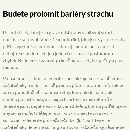
ar el 
nocione
sitio, 
s 
Budete prolomit bariéry strachu
pero me 
básicas 
puse en 
en la 
contact
arena 
Pokud chceš, toto je to pravé místo, aby vzali svůj strach a
o con 
como 
naučit se surfovat. Víme, že mnoho lidí, jako jste vy chcete, aby
Jorge y 
técnica 
přišli a vyzkoušet surfování, ale mají mnoho pochybností,
me 
y otros 
nebojte se, budete mít jen jeden krok, my se postaráme o
ayudó 
conoci
zbytek. Budeme se vám žít jedinečný zážitek, bezpečný a plný
estupen
mientos 
radosti.
damente
dentro 
V našem surf school v Tenerife, specializujeme se na příjemné
.
del mar.
začátečníky a nabízí jim příjemné a přátelské atmosféře tak, že
Hasta el 
Repetiré 
se cítí pohodlně při zkoumání vlny. Bez ohledu na to, jak
moment
sin duda 
mnoho pochybností, náš expert surfování instruktorů v
o, una 
☺️☺️
Tenerife jsou zde, aby vás a dá vám důvěru, kterou potřebujete,
de las 
aby se na moře. Udělejte první krok a objevte vzrušení z
mejores 
surfování v Tenerife pro začátečníky! 🏄♂️ Surf Tenerife
experien
začátečníky, Tenerife surfing, surfování začátečníky, těšíme se
cias que 