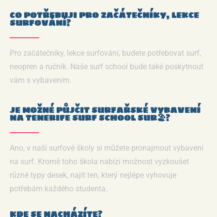
CO POTŘEBUJI PRO ZAČÁTEČNÍKY, LEKCE
SURFOVÁNÍ?
Pro začátečníky, lekce surfování, budete potřebovat surf,
neopren a ručník. Naše surf school bude také poskytnout
vám s vybavením.
JE MOŽNÉ PŮJČIT SURFAŘSKÉ VYBAVENÍ
NA TENERIFE SURF SCHOOL SUR🏖️?
Ano, v naší surfové školy si můžete pronajmout vybavení
na surf. Kromě toho škola nabízí možnost vyzkoušet
různé typy desek, najít ten, který nejlépe vyhovuje
potřebám každého studenta.
KDE SE NACHÁZÍTE?