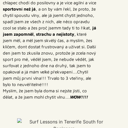
chlapec chodí do posilovny a je více agilní a více
sportovní než já
, a on by vám řekl, že proto, že
chytil spoustu vlny, ale já jsemt chytit jednoho,
spadl jsem ze všech z nich, ale něco opravdu
cool se stalo a žes proč jsemm tady ti to říkat,
já
jsem zapomněl, strachu a nejistoty,
které
jsem měl, a měl jsem skvělý čas, a myslím, žes
klíčem, dont dostat frustrovaný a užívat si. Další
den jsem to zkusila znovu, protože je zcela nový
sport pro mě, věděl jsem, že nebude vědět, jak
surfovat z jednoho dne na druhý, tak jsem to
opakoval a já mám velké překvapení….Chytil
jsem můj první vlna!!! Trvalo to 3 vteřiny, ale
bylo to neuvěřitelné!!!!
Myslím, že jsem byla doma si nejste jisti, co
dělat, a že jsem mohl chytit vlnu….
WOW!!!!