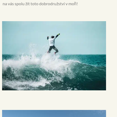
na vás spolu žít toto dobrodružství v moři!
me llevo 
!!! 100% 
recome
ndable !