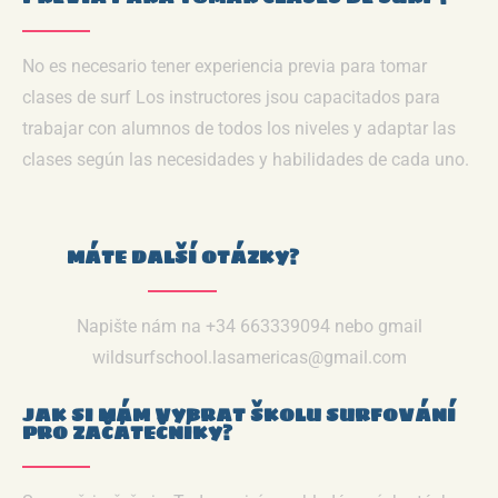
No es necesario tener experiencia previa para tomar
clases de surf Los instructores jsou capacitados para
trabajar con alumnos de todos los niveles y adaptar las
clases según las necesidades y habilidades de cada uno.
MÁTE DALŠÍ OTÁZKY?
Napište nám na +34 663339094 nebo gmail
wildsurfschool.lasamericas@gmail.com
JAK SI MÁM VYBRAT ŠKOLU SURFOVÁNÍ
PRO ZAČÁTEČNÍKY?