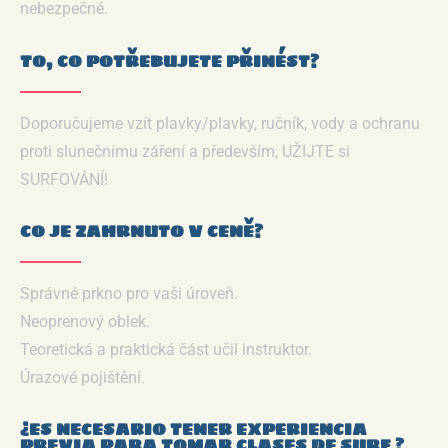
nebezpečné.
TO, CO POTŘEBUJETE PŘINÉST?
Doporučujeme vzít plavky/plavky, ručník, vody a ochranu
proti slunečnímu záření a především, UŽIJTE si
SURFOVÁNÍ!
CO JE ZAHRNUTO V CENĚ?
Správné prkno pro vaši úroveň.
Neoprenový oblek.
Teoretická a praktická část učil instruktor.
Úrazové pojištění.
¿ES NECESARIO TENER EXPERIENCIA
PREVIA PARA TOMAR CLASES DE SURF ?