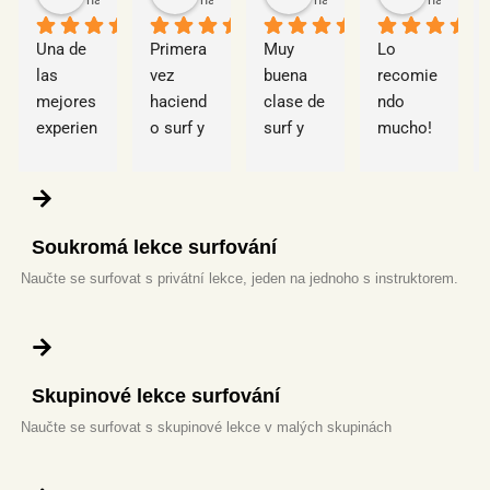
Una de 
Primera 
Muy 
Lo 
las 
vez 
buena 
recomie
mejores 
haciend
clase de 
ndo 
experien
o surf y 
surf y 
mucho! 
cias que 
un 
material 
Ha sido 
he 
acierto 
de 
mi 
tenido 
absolut
buena 
primera 
con 
o sin 
calidad. 
experien
Soukromá lekce surfování
amigos 
duda si 
Se 
cia 
Naučte se surfovat s privátní lekce, jeden na jednoho s instruktorem.
!!!!! Sitio 
volvemo
preocup
haciend
ideal 
s a 
ó por 
o surf y 
para ir a 
Tenerife 
mirar en 
me ha 
pasar 
repetire
qué 
encanta
unos 
mos 
playa 
do!! 
Skupinové lekce surfování
días con 
con 
había 
Jorge 
Naučte se surfovat s skupinové lekce v malých skupinách
familiar
Jorge
mejor 
fue muy 
es/amig
previsió
buen 