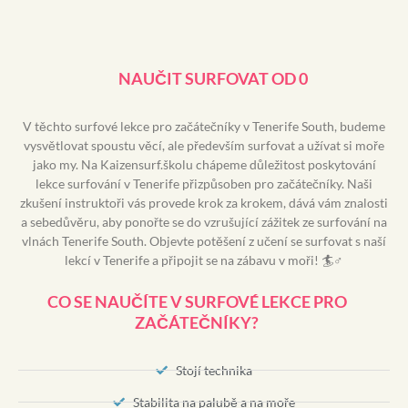
NAUČIT SURFOVAT OD 0
V těchto surfové lekce pro začátečníky v Tenerife South, budeme
vysvětlovat spoustu věcí, ale především surfovat a užívat si moře
jako my. Na Kaizensurf.školu chápeme důležitost poskytování
lekce surfování v Tenerife přizpůsoben pro začátečníky. Naši
zkušení instruktoři vás provede krok za krokem, dává vám znalosti
a sebedůvěru, aby ponořte se do vzrušující zážitek ze surfování na
vlnách Tenerife South. Objevte potěšení z učení se surfovat s naší
lekcí v Tenerife a připojit se na zábavu v moři! 🏄♂️
CO SE NAUČÍTE V SURFOVÉ LEKCE PRO
ZAČÁTEČNÍKY?
Stojí technika
Stabilita na palubě a na moře