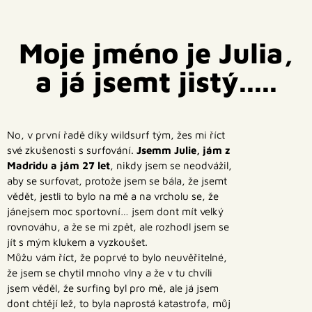
Moje jméno je Julia,
a já jsemt jistý.....
No, v první řadě díky wildsurf tým, žes mi říct
své zkušenosti s surfování.
Jsemm Julie, jám z
Madridu a jám 27 let
, nikdy jsem se neodvážil,
aby se surfovat, protože jsem se bála, že jsemt
vědět, jestli to bylo na mě a na vrcholu se, že
jánejsem moc sportovní… jsem dont mít velký
rovnováhu, a že se mi zpět, ale rozhodl jsem se
jít s mým klukem a vyzkoušet.
Můžu vám říct, že poprvé to bylo neuvěřitelné,
že jsem se chytil mnoho vlny a že v tu chvíli
jsem věděl, že surfing byl pro mě, ale já jsem
dont chtějí lež, to byla naprostá katastrofa, můj