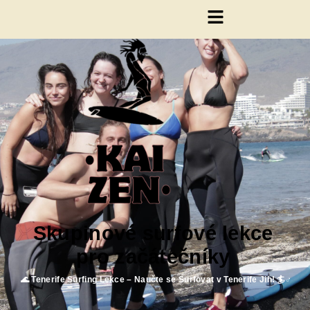
Skupinové surfové lekce
pro začátečníky
🌊 Tenerife Surfing Lekce – Naučte se Surfovat v Tenerife Jih! 🏄♂️