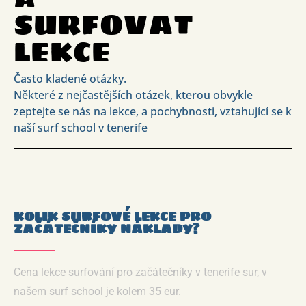
SURFOVAT
LEKCE
Často kladené otázky.
Některé z nejčastějších otázek, kterou obvykle
zeptejte se nás na lekce, a pochybnosti, vztahující se k
naší surf school v tenerife
KOLIK SURFOVÉ LEKCE PRO
ZAČÁTEČNÍKY NÁKLADY?
Cena lekce surfování pro začátečníky v tenerife sur, v
našem surf school je kolem 35 eur.