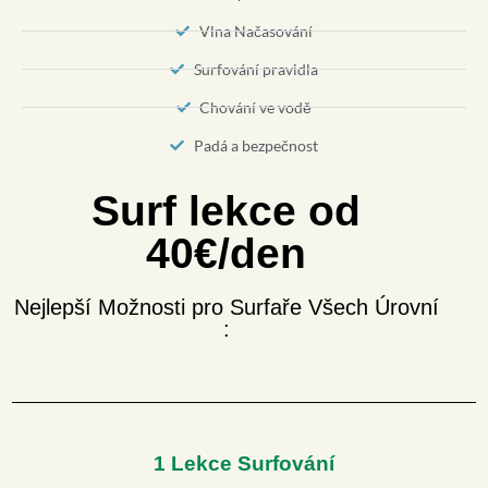
Vlna Načasování
Surfování pravidla
Chování ve vodě
Padá a bezpečnost
Surf lekce od
40€/den
Nejlepší Možnosti pro Surfaře Všech Úrovní
:
1 Lekce Surfování