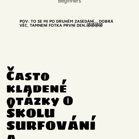
POV: TO SE MI PO DRUHÉM ZASEDÁNÍ.... DOBRÁ
VĚC, TAMNENÍ FOTKA PRVNÍ DEN..🤣🤣🤣🤣
Často
kladené
otázky O
ŠKOLU
SURFOVÁNÍ
a